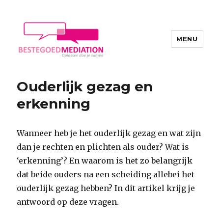
MENU
BesteGoed Mediation, MfN
registermediator omgeving
Ouderlijk gezag en
Veenendaal, Ede, Rhenen,
erkenning
Wageningen, Amersfoort,
Barneveld, Woudenberg,
Wanneer heb je het ouderlijk gezag en wat zijn
Utrechtse Heuvelrug, Tiel,
dan je rechten en plichten als ouder? Wat is
Arnhem, Apeldoorn, Buren,
‘erkenning’? En waarom is het zo belangrijk
Renswoude, Zeist, Renkum
dat beide ouders na een scheiding allebei het
ouderlijk gezag hebben? In dit artikel krijg je
antwoord op deze vragen.