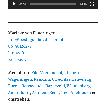
00:00
01:10
Marieke van Plateringen
info@bestegoedmediation.nl
06-40126277
LinkedIn
Facebook
Mediator in
Ede
,
Veenendaal
,
Rhenen
,
Wageningen
,
Renkum
,
Utrechtse Heuvelrug
,
Buren
,
Renswoude
,
Barneveld
,
Woudenberg
,
Amersfoort
,
Arnhem
,
Zeist
,
Tiel
,
Apeldoorn
en
omstreken.